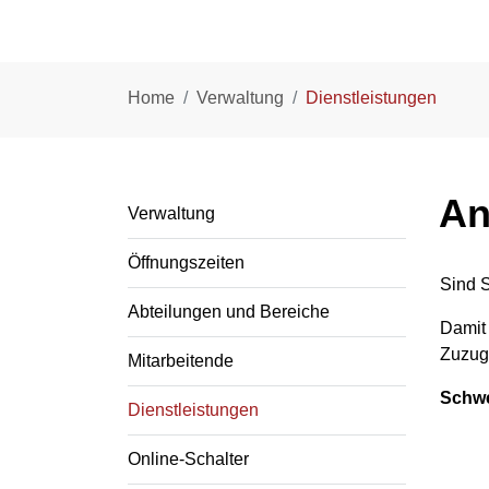
(ausge
Home
Verwaltung
Dienstleistungen
Subnavigation
An
Verwaltung
Öffnungszeiten
Sind 
Abteilungen und Bereiche
Damit
Zuzu
Mitarbeitende
Schwe
Dienstleistungen
(
Online-Schalter
a