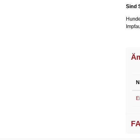
Sind 
Hundeh
Impfa
Äm
N
E
F