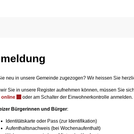
wählt)
meldung
Sie neu in unsere Gemeinde zugezogen? Wir heissen Sie herzl
 wir Sie in unsere Register aufnehmen können, müssen Sie sic
Externer Link wird in einem neuen Fenster geöffnet.
g
online
oder am Schalter der Einwohnerkontrolle anmelden. 
izer Bürgerinnen und Bürger
:
Identitätskarte oder Pass (zur Identifikation)
Aufenthaltsnachweis (bei Wochenaufenthalt)