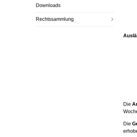
u
Downloads
s
g
Rechtssammlung
e
w
Auslä
ä
h
l
t
)
Die
A
Woche
Die
G
erhob