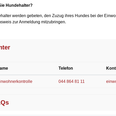
Sie Hundehalter?
alter werden gebeten, den Zuzug ihres Hundes bei der Einwohn
usweis zur Anmeldung mitzubringen.
ter
ame
Telefon
Kont
inwohnerkontrolle
044 864 81 11
einw
AQs